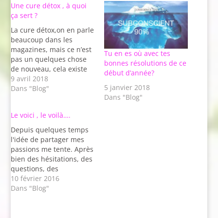
Une cure détox , à quoi
ça sert ?
La cure détox,on en parle
beaucoup dans les
magazines, mais ce n’est
Tu en es où avec tes
pas un quelques chose
bonnes résolutions de ce
de nouveau, cela existe
début d’année?
depuis des milliers
9 avril 2018
5 janvier 2018
d’année. C'est souvent au
Dans "Blog"
Dans "Blog"
début de chaque saison
que la cure détox est à
Le voici , le voilà….
l'honneur. Le printemps
est un bon moment
Depuis quelques temps
après…
l'idée de partager mes
passions me tente. Après
bien des hésitations, des
questions, des
encouragements aussi ,
10 février 2016
le blog est créé et j'écris
Dans "Blog"
mon premier article.
Qu'en dire ? C'est loin
d'être impeccable mais si