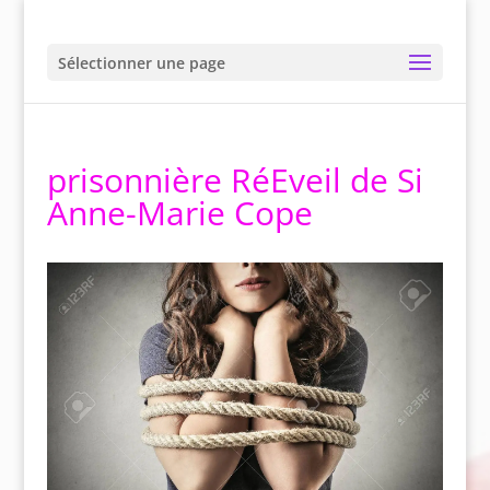
Sélectionner une page
prisonnière RéEveil de Si
Anne-Marie Cope