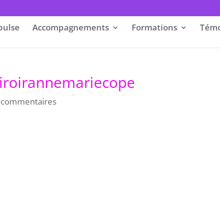
pulse
Accompagnements
Formations
Témo
roirannemariecope
 commentaires